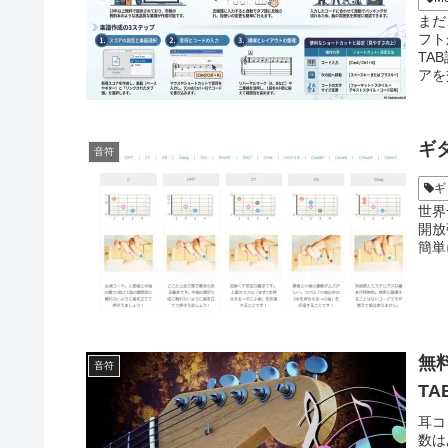
まだ
フト
TA
アを
ギ
音符
ギ
世界
開放
簡単
無
音符
TA
耳コ
数は