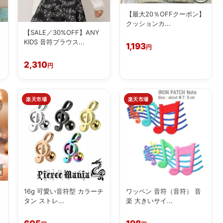
【最大20％OFFクーポン】
クッションカ...
【SALE／30%OFF】ANY
KIDS 音符ブラウス...
1,193
円
2,310
円
楽天市場
楽天市場
16g 可愛い音符型 カラーチ
ワッペン 音符（音符） 音
タン ストレ...
楽 大きいサイ...