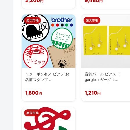
2,200
9,480
円
円
楽天市場
楽天市場
＼クーポン有／ ピアノ お
音符パール ピアス ：
名前スタンプ ...
gargle（ガーグル...
1,800
1,210
円
円
楽天市場