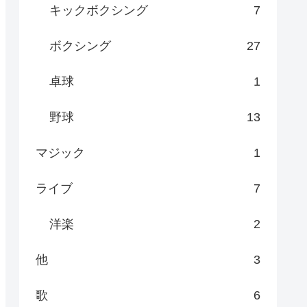
キックボクシング
7
ボクシング
27
卓球
1
野球
13
マジック
1
ライブ
7
洋楽
2
他
3
歌
6