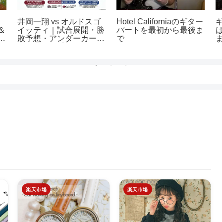
井岡一翔 vs オルドスゴ
Hotel Californiaのギター
＆
イッティ｜試合展開・勝
パートを最初から最後ま
的
敗予想・アンダーカード
で
完全まとめ【12.31バン
タム級挑戦者決定戦】
楽天市場
楽天市場