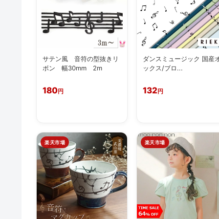
サテン風 音符の型抜きリ
ダンスミュージック 国産
ボン 幅30mm 2m
ックス/ブロ...
180
132
円
円
楽天市場
楽天市場