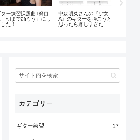
ギター練習課題曲1発目
中森明菜さんの『少女
朝まで
は「朝まで踊ろう」にし
A』のギターを弾こうと
習用
ました！
思ったら難しすぎた
カテゴリー
ギター練習
17