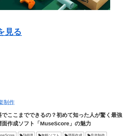
を見る
楽制作
料でここまでできるの？初めて知った人が驚く最強
譜面作成ソフト「MuseScore」の魅力
useScore
TAB譜
無料ソフト
譜面作成
音楽制作