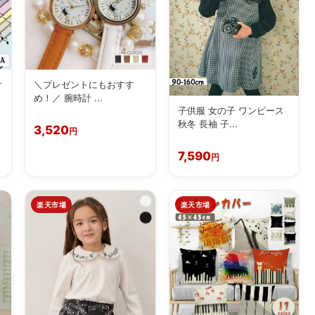
オ
＼プレゼントにもおすす
め！／ 腕時計 ...
子供服 女の子 ワンピース
秋冬 長袖 子...
3,520
円
7,590
円
楽天市場
楽天市場