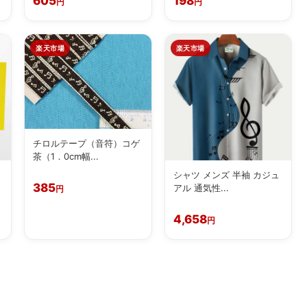
605
198
円
円
楽天市場
楽天市場
チロルテープ（音符）コゲ
茶（1．0cm幅...
シャツ メンズ 半袖 カジュ
385
アル 通気性...
円
4,658
円