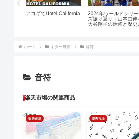
と効能｜
アコギでHotel California
2024年ワールドシリー
ア・ニッ
ズ振り返り｜山本由伸
方
大谷翔平の活躍と歴史
快挙
ホーム
ギター練習
音符
音符
楽天市場の関連商品
楽天市場
楽天市場