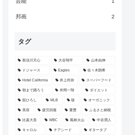
芸能
1
邦画
2
タグ
那須川天心
大谷翔平
山本由伸
ドジャース
Eagles
佐々木朗希
Hotel California
井上尚弥
スーパーフード
朝まで踊ろう
井岡一翔
ダイエット
舘ひろし
MLB
咳
オーガニック
美容
疲労回復
重曹
ふるさと納税
比嘉大吾
WBC
風林火山
中谷潤人
キャロル
チアシード
ギタータブ