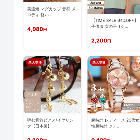
美濃焼 マグカップ 音符 メ
ロディ 軽い ...
【TIME SALE 64%OFF】
子供服 女の子 Tシ...
4,980
円
2,200
円
楽天市場
楽天市場
弾む音符ピアス/イヤリン
腕時計 レディース 20代女
グ【日本製】
性腕時計 クォ...