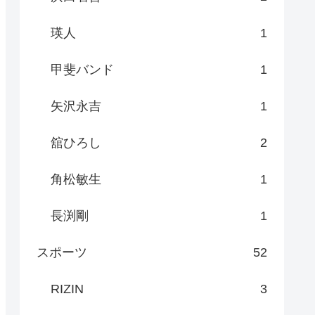
瑛人
1
甲斐バンド
1
矢沢永吉
1
舘ひろし
2
角松敏生
1
長渕剛
1
スポーツ
52
RIZIN
3