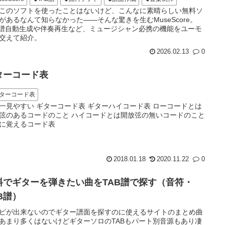
このソフトを使ったことはないけど、こんなに素晴らしい無料ソ
があるなんて知らなかった――そんな驚きを生むMuseScore。
B譜自動生成や伴奏再生など、ミュージシャン必携の機能をユーモ
交えて紹介。
2026.02.13
0
ターコード表
ターコード表
一見やすい ギターコード表 ギターハイコード表 ローコードとは
弦のあるコードのこと ハイコードとは開放弦の無いコードのこと
に覚えるコード表
2018.01.18
2020.11.22
0
料でギターを弾きたい曲をTAB譜で探す（音符・
B譜）
ピが出来ないのでギター譜面を探すのに使えるサイトのまとめ曲
あまり多くはないけどギターソロのTABもパート別音源もあり凄