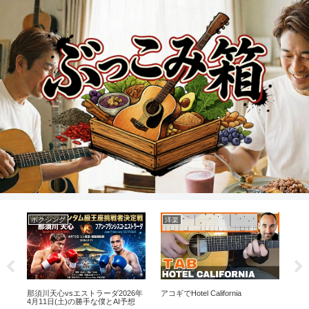
ボクシング
洋楽
ギ
返り
那須川天心vsエストラーダ2026年
アコギでHotel California
悲し
歴
4月11日(土)の勝手な僕とAI予想
Rai