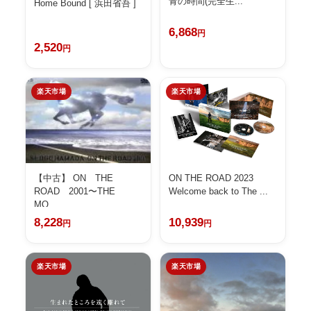
青の時間(完全生...
Home Bound [ 浜田省吾 ]
6,868
円
2,520
円
楽天市場
楽天市場
ON THE ROAD 2023
【中古】 ON THE
Welcome back to The ...
ROAD 2001〜THE
MO...
10,939
8,228
円
円
楽天市場
楽天市場