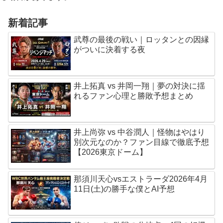
新着記事
武尊の最後の戦い｜ロッタンとの因縁
がついに決着する夜
井上拓真 vs 井岡一翔｜夢の対決に揺
れるファン心理と勝敗予想まとめ
井上尚弥 vs 中谷潤人｜怪物はやはり
別次元なのか？ファン目線で徹底予想
【2026東京ドーム】
那須川天心vsエストラーダ2026年4月
11日(土)の勝手な僕とAI予想