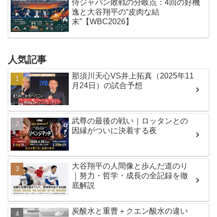
侍ジャパン敗戦の分岐点：4回の好機
逸と大谷翔平の“皮肉な結
末”【WBC2026】
人気記事
那須川天心VS井上拓真（2025年11
月24日）の試合予想
武尊の最後の戦い｜ロッタンとの
因縁がついに決着する夜
大谷翔平の人間像と歩んだ道のり
｜努力・哲学・成長の全記録を徹
底解説
炭酸水と重曹＋クエン酸水の違い