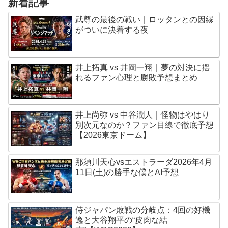
新着記事
武尊の最後の戦い｜ロッタンとの因縁
がついに決着する夜
井上拓真 vs 井岡一翔｜夢の対決に揺
れるファン心理と勝敗予想まとめ
井上尚弥 vs 中谷潤人｜怪物はやはり
別次元なのか？ファン目線で徹底予想
【2026東京ドーム】
那須川天心vsエストラーダ2026年4月
11日(土)の勝手な僕とAI予想
侍ジャパン敗戦の分岐点：4回の好機
逸と大谷翔平の“皮肉な結