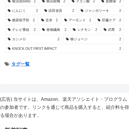
横須賀Baby
2
横浜銀蠅
2
クエン酸
2
血糖値
2
にんにく
2
浜田省吾
2
ジャンボリーキ
2
糖尿病予防
2
玄米
2
アーモンド
2
肝臓ケア
2
テレビ番組
2
食物繊維
2
シナモン
2
武尊
2
カシメロ
2
柳ジョージ
2
KNOCK OUT FIRST IMPACT
2
タグ一覧
(広告)
当サイトは、Amazon、楽天アソシエイト・プログラム
の参加者です。リンクを通じて商品を購入すると、紹介料を得
る場合があります。