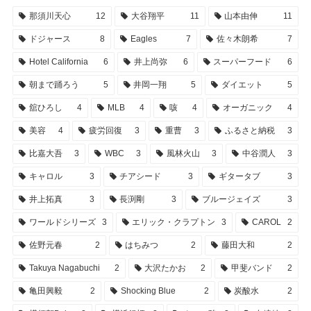
那須川天心
12
大谷翔平
11
山本由伸
11
ドジャース
8
Eagles
7
佐々木朗希
7
Hotel California
6
井上尚弥
6
スーパーフード
6
朝まで踊ろう
5
井岡一翔
5
ダイエット
5
舘ひろし
4
MLB
4
咳
4
オーガニック
4
美容
4
疲労回復
3
重曹
3
ふるさと納税
3
比嘉大吾
3
WBC
3
風林火山
3
中谷潤人
3
キャロル
3
チアシード
3
ギタータブ
3
井上拓真
3
長渕剛
3
ブルージェイズ
3
ワールドシリーズ
3
エリック・クラプトン
3
CAROL
2
佐野元春
2
はちみつ
2
藤田大和
2
Takuya Nagabuchi
2
大沢たかお
2
甲斐バンド
2
亀田興毅
2
Shocking Blue
2
炭酸水
2