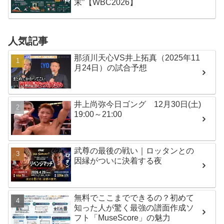
末”【WBC2026】
人気記事
那須川天心VS井上拓真（2025年11
月24日）の試合予想
井上尚弥今日ゴング 12月30日(土)
19:00～21:00
武尊の最後の戦い｜ロッタンとの
因縁がついに決着する夜
無料でここまでできるの？初めて
知った人が驚く最強の譜面作成ソ
フト「MuseScore」の魅力