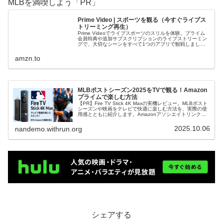
MLBを満喫しよう「PR」
Prime Video | スポーツを観る（今すぐライブス
トリーミング再生）
Prime Videoでライブスポーツのスリルを体験。プライム
会員特典や追加サブスクリプションのライブストリーミン
グで、大切なシーンをすべて1つのアプリで観戦しましょ
う。
amzn.to
MLBポストシーズン2025をTVで観る！Amazon
プライムで楽しむ方法
【PR】Fire TV Stick 4K Maxの実機レビュー。MLBポスト
シーズンや映画をテレビで快適に楽しむ方法を、実際の使
用感とともに紹介します。Amazonアソシエイトリンクを
含みます
2025.10.06
nandemo.withrun.org
シェアする