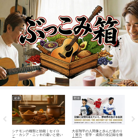
健康
野球
練
ター
シナモンの種類と効能｜セイロ
大谷翔平の人間像と歩んだ道のり
夏
ン・カシア・ニッキの違いと使い
｜努力・哲学・成長の全記録を徹