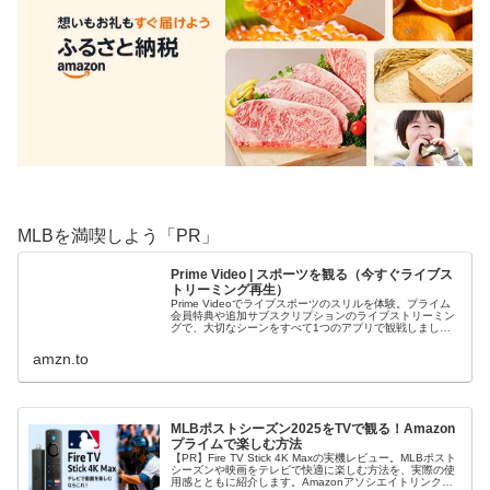
MLBを満喫しよう「PR」
Prime Video | スポーツを観る（今すぐライブス
トリーミング再生）
Prime Videoでライブスポーツのスリルを体験。プライム
会員特典や追加サブスクリプションのライブストリーミン
グで、大切なシーンをすべて1つのアプリで観戦しましょ
う。
amzn.to
MLBポストシーズン2025をTVで観る！Amazon
プライムで楽しむ方法
【PR】Fire TV Stick 4K Maxの実機レビュー。MLBポスト
シーズンや映画をテレビで快適に楽しむ方法を、実際の使
用感とともに紹介します。Amazonアソシエイトリンクを