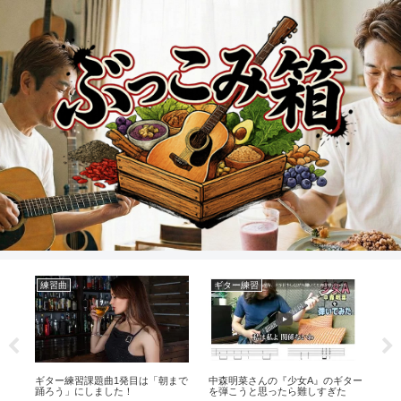
練習曲
ギター練習
健
ギター練習課題曲1発目は「朝まで
中森明菜さんの『少女A』のギター
シ
踊ろう」にしました！
を弾こうと思ったら難しすぎた
ン