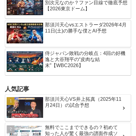
別次元なのか？ファン目線で徹底予想
【2026東京ドーム】
那須川天心vsエストラーダ2026年4月
11日(土)の勝手な僕とAI予想
侍ジャパン敗戦の分岐点：4回の好機
逸と大谷翔平の“皮肉な結
末”【WBC2026】
人気記事
那須川天心VS井上拓真（2025年11
月24日）の試合予想
無料でここまでできるの？初めて
知った人が驚く最強の譜面作成ソ