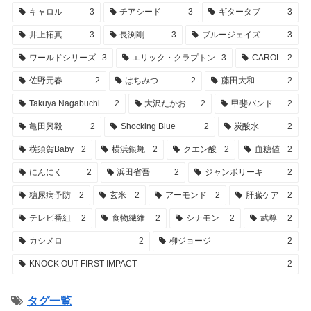
キャロル
3
チアシード
3
ギタータブ
3
井上拓真
3
長渕剛
3
ブルージェイズ
3
ワールドシリーズ
3
エリック・クラプトン
3
CAROL
2
佐野元春
2
はちみつ
2
藤田大和
2
Takuya Nagabuchi
2
大沢たかお
2
甲斐バンド
2
亀田興毅
2
Shocking Blue
2
炭酸水
2
横須賀Baby
2
横浜銀蠅
2
クエン酸
2
血糖値
2
にんにく
2
浜田省吾
2
ジャンボリーキ
2
糖尿病予防
2
玄米
2
アーモンド
2
肝臓ケア
2
テレビ番組
2
食物繊維
2
シナモン
2
武尊
2
カシメロ
2
柳ジョージ
2
KNOCK OUT FIRST IMPACT
2
タグ一覧