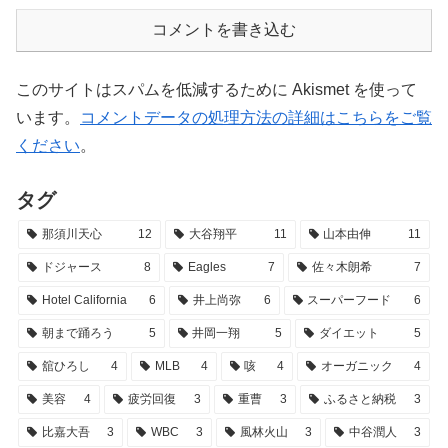
コメントを書き込む
このサイトはスパムを低減するために Akismet を使って
います。
コメントデータの処理方法の詳細はこちらをご覧
ください
。
タグ
那須川天心
12
大谷翔平
11
山本由伸
11
ドジャース
8
Eagles
7
佐々木朗希
7
Hotel California
6
井上尚弥
6
スーパーフード
6
朝まで踊ろう
5
井岡一翔
5
ダイエット
5
舘ひろし
4
MLB
4
咳
4
オーガニック
4
美容
4
疲労回復
3
重曹
3
ふるさと納税
3
比嘉大吾
3
WBC
3
風林火山
3
中谷潤人
3