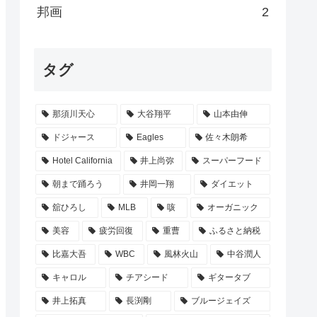
邦画
2
タグ
那須川天心
大谷翔平
山本由伸
ドジャース
Eagles
佐々木朗希
Hotel California
井上尚弥
スーパーフード
朝まで踊ろう
井岡一翔
ダイエット
舘ひろし
MLB
咳
オーガニック
美容
疲労回復
重曹
ふるさと納税
比嘉大吾
WBC
風林火山
中谷潤人
キャロル
チアシード
ギタータブ
井上拓真
長渕剛
ブルージェイズ