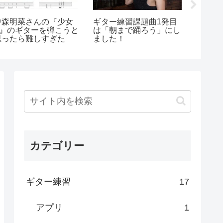
中森明菜さんの『少女
ギター練習課題曲1発目
朝まで
A』のギターを弾こうと
は「朝まで踊ろう」にし
習用
思ったら難しすぎた
ました！
カテゴリー
ギター練習
17
アプリ
1