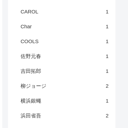
CAROL
1
Char
1
COOLS
1
佐野元春
1
吉田拓郎
1
柳ジョージ
2
横浜銀蠅
1
浜田省吾
2