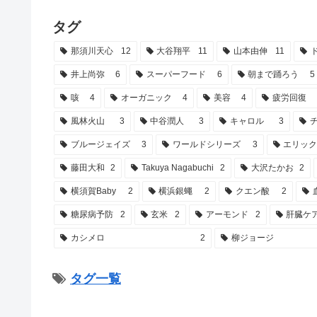
タグ
那須川天心
12
大谷翔平
11
山本由伸
11
井上尚弥
6
スーパーフード
6
朝まで踊ろう
5
咳
4
オーガニック
4
美容
4
疲労回復
風林火山
3
中谷潤人
3
キャロル
3
ブルージェイズ
3
ワールドシリーズ
3
エリッ
藤田大和
2
Takuya Nagabuchi
2
大沢たかお
2
横須賀Baby
2
横浜銀蠅
2
クエン酸
2
糖尿病予防
2
玄米
2
アーモンド
2
肝臓ケ
カシメロ
2
柳ジョージ
タグ一覧