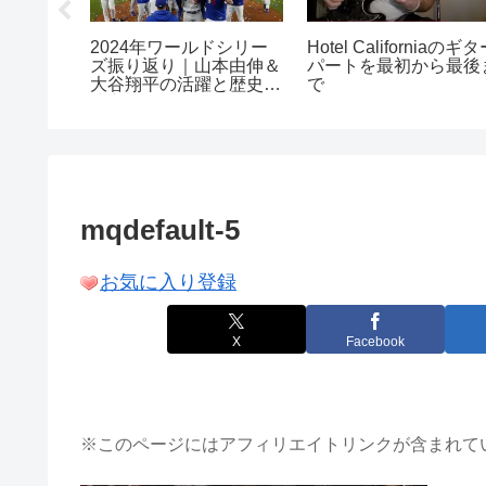
エストラー
2024年ワールドシリー
Hotel Californiaのギ
日(土)の
ズ振り返り｜山本由伸＆
パートを最初から最後
想
大谷翔平の活躍と歴史的
で
快挙
mqdefault-5
お気に入り登録
X
Facebook
※このページにはアフィリエイトリンクが含まれて