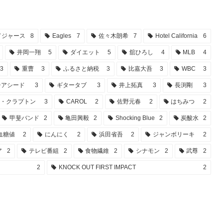
ドジャース
8
Eagles
7
佐々木朗希
7
Hotel California
6
井岡一翔
5
ダイエット
5
舘ひろし
4
MLB
4
3
重曹
3
ふるさと納税
3
比嘉大吾
3
WBC
3
チアシード
3
ギタータブ
3
井上拓真
3
長渕剛
3
ク・クラプトン
3
CAROL
2
佐野元春
2
はちみつ
2
甲斐バンド
2
亀田興毅
2
Shocking Blue
2
炭酸水
2
血糖値
2
にんにく
2
浜田省吾
2
ジャンボリーキ
2
ア
2
テレビ番組
2
食物繊維
2
シナモン
2
武尊
2
2
KNOCK OUT FIRST IMPACT
2