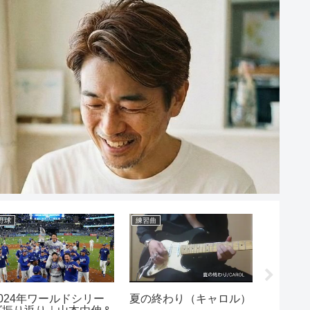
野球
練習曲
ギター練習
2024年ワールドシリー
夏の終わり（キャロル）
朝まで