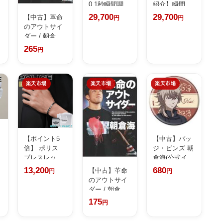
0.1秒瞬間調
紹介】瞬間調
光...
光...
29,700
29,700
【中古】革命
円
円
のアウトサイ
ダー / 朝倉
海...
265
円
楽天市場
楽天市場
楽天市場
【ポイント5
【中古】バッ
倍】 ポリス
ジ・ビンズ 朝
ブレスレット
倉海(公式イ...
...
13,200
680
【中古】革命
円
円
のアウトサイ
ダー / 朝倉
海...
175
円