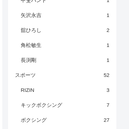
甲斐バンド
1
矢沢永吉
1
舘ひろし
2
角松敏生
1
長渕剛
1
スポーツ
52
RIZIN
3
キックボクシング
7
ボクシング
27