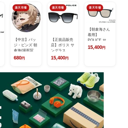
楽天市場
楽天市場
楽天市場
【朝倉海さん
着用】
グ
【中古】バッ
【正規品販売
POLICE サン
ジ・ビンズ 朝
店】ポリス サ
グラス S...
15,400
円
倉海(場面写...
ングラス
SPL...
680
15,400
円
円