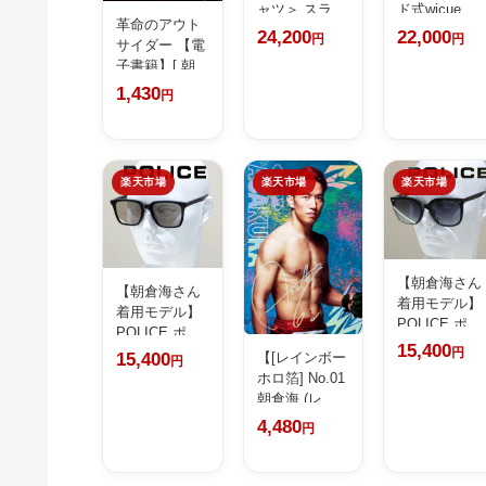
ャツ＞ スラ
ド式wicue
革命のアウト
イ...
ウ...
24,200
22,000
円
円
サイダー 【電
子書籍】[ 朝...
1,430
円
楽天市場
楽天市場
楽天市場
【朝倉海さん
【朝倉海さん
着用モデル】
着用モデル】
POLICE ポ
POLICE ポリ
リ...
15,400
ス...
円
【[レインボー
15,400
円
ホロ箔] No.01
朝倉海 (レ...
4,480
円