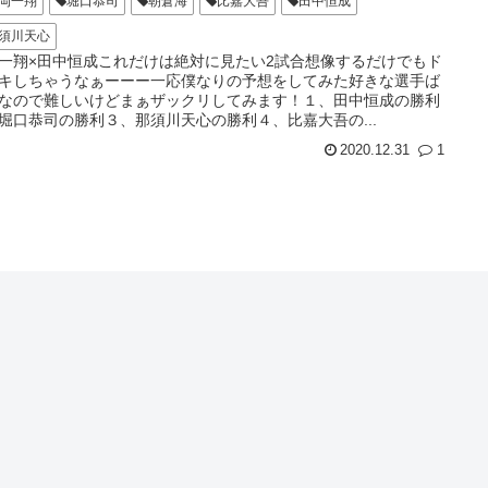
岡一翔
堀口恭司
朝倉海
比嘉大吾
田中恒成
須川天心
一翔×田中恒成これだけは絶対に見たい2試合想像するだけでもド
キしちゃうなぁーーー一応僕なりの予想をしてみた好きな選手ば
なので難しいけどまぁザックリしてみます！１、田中恒成の勝利
堀口恭司の勝利３、那須川天心の勝利４、比嘉大吾の...
2020.12.31
1