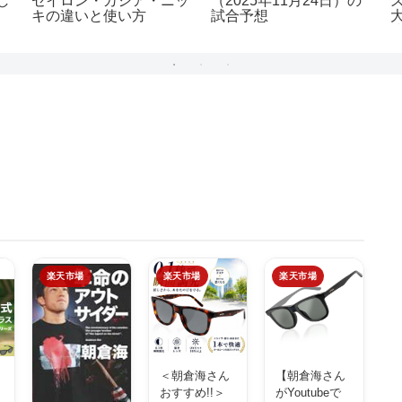
し
セイロン・カシア・ニッ
（2025年11月24日）の
キの違いと使い方
試合予想
楽天市場
楽天市場
楽天市場
＜朝倉海さん
【朝倉海さん
イ
おすすめ!!＞
がYoutubeで