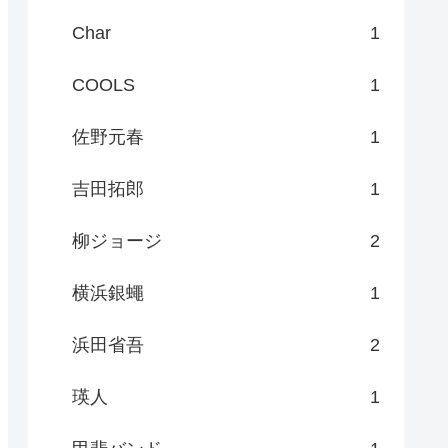
Char
1
COOLS
1
佐野元春
1
吉田拓郎
1
柳ジョージ
2
横浜銀蠅
1
浜田省吾
2
瑛人
1