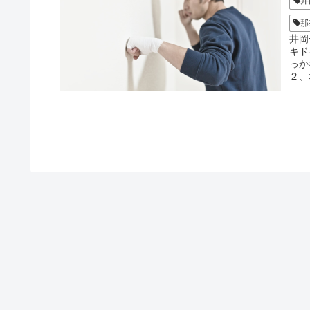
井
那
井岡
キド
っか
２、