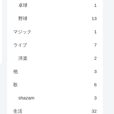
卓球
1
野球
13
マジック
1
ライブ
7
洋楽
2
他
3
歌
6
shazam
3
生活
32