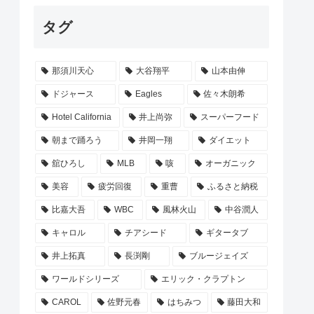
タグ
那須川天心
大谷翔平
山本由伸
ドジャース
Eagles
佐々木朗希
Hotel California
井上尚弥
スーパーフード
朝まで踊ろう
井岡一翔
ダイエット
舘ひろし
MLB
咳
オーガニック
美容
疲労回復
重曹
ふるさと納税
比嘉大吾
WBC
風林火山
中谷潤人
キャロル
チアシード
ギタータブ
井上拓真
長渕剛
ブルージェイズ
ワールドシリーズ
エリック・クラプトン
CAROL
佐野元春
はちみつ
藤田大和