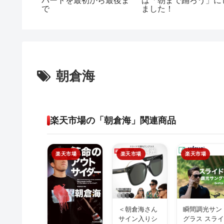
展開・勝
パートを最初から最後ま
は「朝まで踊ろう」に
ーカード
で
ました！
31バン
定戦】
朝倉海
楽天市場の「朝倉海」関連商品
楽天市場
楽天市場
楽天市場
＜朝倉海さん
瞬間調光サン
サイン入りシ
グラス スラ