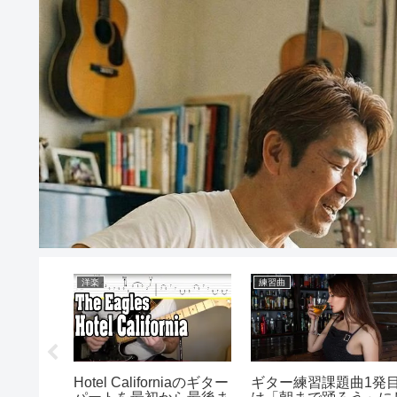
洋楽
練習曲
ルドスゴ
Hotel Californiaのギター
ギター練習課題曲1発