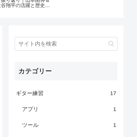
ズ振り返り｜山本由伸＆
習用
大谷翔平の活躍と歴史的
快挙
カテゴリー
ギター練習
17
アプリ
1
ツール
1