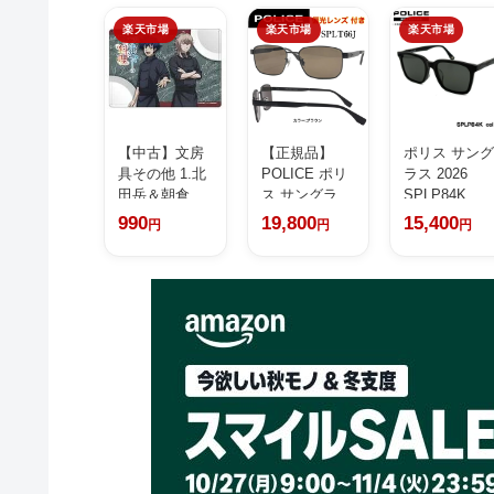
楽天市場
楽天市場
楽天市場
【中古】文房
【正規品】
ポリス サン
具その他 1.北
POLICE ポリ
ラス 2026
田岳＆朝倉
ス サングラス
SPLP84K
海...
偏...
700F 5...
990
19,800
15,400
円
円
円