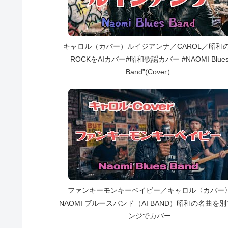
キャロル（カバー）ルイジアンナ／CAROL／昭和の
ROCKをAIカバー#昭和歌謡カバー #NAOMI Blue
Band”(Cover）
ファンキーモンキーベイビー／キャロル〈カバー
NAOMI ブルースバンド（AI BAND）昭和の名曲を
ンジでカバー