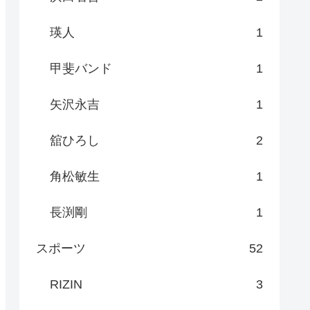
瑛人
1
甲斐バンド
1
矢沢永吉
1
舘ひろし
2
角松敏生
1
長渕剛
1
スポーツ
52
RIZIN
3