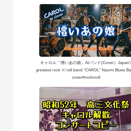
キャロル「憎いあの娘」AIバンド(Cover）Japan'
greatest rock ‘n’ roll band “CAROL” Naomi Blues B
cover#rocknroll