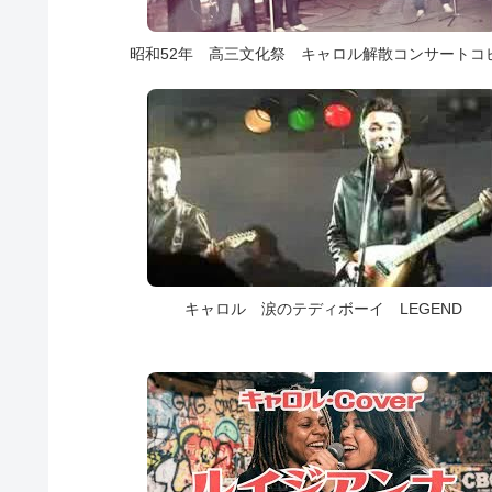
昭和52年 高三文化祭 キャロル解散コンサートコ
キャロル 涙のテディボーイ LEGEND