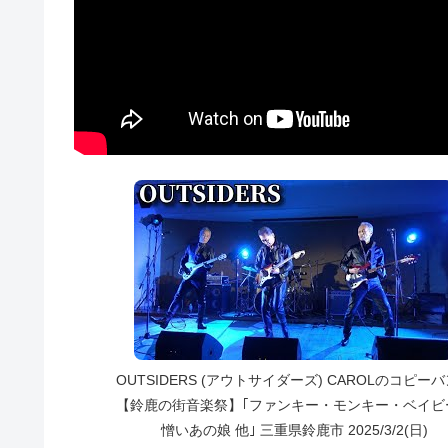
OUTSIDERS (アウトサイダーズ) CAROLのコピー
【鈴鹿の街音楽祭】｢ファンキー・モンキー・ベイビ
憎いあの娘 他｣ 三重県鈴鹿市 2025/3/2(日)