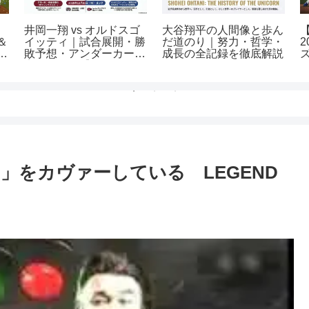
井岡一翔 vs オルドスゴ
大谷翔平の人間像と歩ん
＆
イッティ｜試合展開・勝
だ道のり｜努力・哲学・
的
敗予想・アンダーカード
成長の全記録を徹底解説
完全まとめ【12.31バン
タム級挑戦者決定戦】
」をカヴァーしている LEGEND