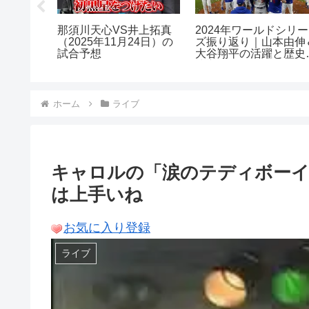
ifornia
那須川天心VS井上拓真
2024年ワールドシリー
（2025年11月24日）の
ズ振り返り｜山本由伸
試合予想
大谷翔平の活躍と歴史
快挙
ホーム
ライブ
キャロルの「涙のテディボーイ
は上手いね
お気に入り登録
ライブ