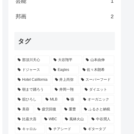
芸能
1
邦画
2
タグ
那須川天心
大谷翔平
山本由伸
ドジャース
Eagles
佐々木朗希
Hotel California
井上尚弥
スーパーフード
朝まで踊ろう
井岡一翔
ダイエット
舘ひろし
MLB
咳
オーガニック
美容
疲労回復
重曹
ふるさと納税
比嘉大吾
WBC
風林火山
中谷潤人
キャロル
チアシード
ギタータブ