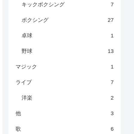
キックボクシング
7
ボクシング
27
卓球
1
野球
13
マジック
1
ライブ
7
洋楽
2
他
3
歌
6