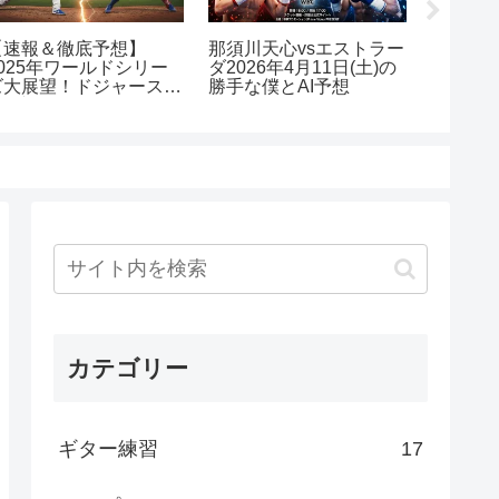
【速報＆徹底予想】
那須川天心vsエストラー
エレキギ
2025年ワールドシリー
ダ2026年4月11日(土)の
Calif
ズ大展望！ドジャース
勝手な僕とAI予想
習
vs ブルージェイズの激
突を制するのは！？
カテゴリー
ギター練習
17