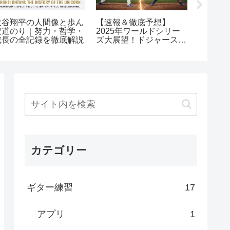
大谷翔平の人間像と歩ん
【速報＆徹底予想】
2024
だ道のり｜努力・哲学・
2025年ワールドシリー
ズ振り
成長の全記録を徹底解説
ズ大展望！ドジャース
大谷翔
vs ブルージェイズの激
快挙
突を制するのは！？
カテゴリー
ギター練習
17
アプリ
1