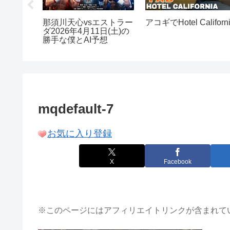
terを使っ
那須川天心vsエストラー
アコギでHotel Californ
ダ2026年4月11日(土)の
勝手な僕とAI予想
mqdefault-7
お気に入り登録
X
Facebook
※このページにはアフィリエイトリンクが含まれて