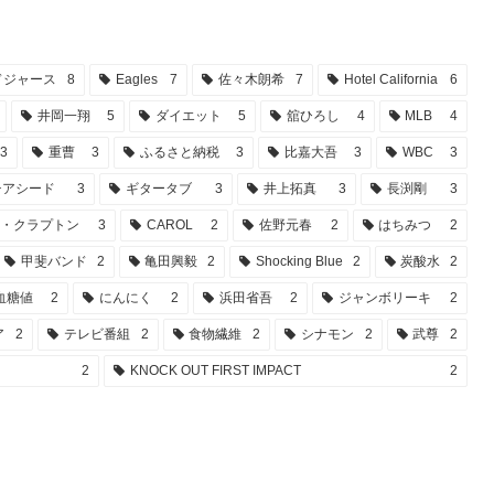
ドジャース
8
Eagles
7
佐々木朗希
7
Hotel California
6
井岡一翔
5
ダイエット
5
舘ひろし
4
MLB
4
3
重曹
3
ふるさと納税
3
比嘉大吾
3
WBC
3
チアシード
3
ギタータブ
3
井上拓真
3
長渕剛
3
ク・クラプトン
3
CAROL
2
佐野元春
2
はちみつ
2
甲斐バンド
2
亀田興毅
2
Shocking Blue
2
炭酸水
2
血糖値
2
にんにく
2
浜田省吾
2
ジャンボリーキ
2
ア
2
テレビ番組
2
食物繊維
2
シナモン
2
武尊
2
2
KNOCK OUT FIRST IMPACT
2