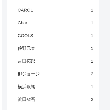
CAROL
1
Char
1
COOLS
1
佐野元春
1
吉田拓郎
1
柳ジョージ
2
横浜銀蠅
1
浜田省吾
2