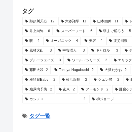
タグ
那須川天心
12
大谷翔平
11
山本由伸
11
井上尚弥
6
スーパーフード
6
朝まで踊ろう
5
咳
4
オーガニック
4
美容
4
疲労回復
風林火山
3
中谷潤人
3
キャロル
3
ブルージェイズ
3
ワールドシリーズ
3
エリッ
藤田大和
2
Takuya Nagabuchi
2
大沢たかお
2
横須賀Baby
2
横浜銀蠅
2
クエン酸
2
糖尿病予防
2
玄米
2
アーモンド
2
肝臓ケ
カシメロ
2
柳ジョージ
タグ一覧