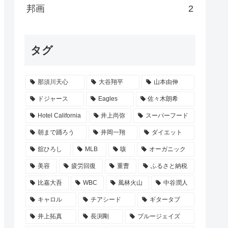
邦画
2
タグ
那須川天心
大谷翔平
山本由伸
ドジャース
Eagles
佐々木朗希
Hotel California
井上尚弥
スーパーフード
朝まで踊ろう
井岡一翔
ダイエット
舘ひろし
MLB
咳
オーガニック
美容
疲労回復
重曹
ふるさと納税
比嘉大吾
WBC
風林火山
中谷潤人
キャロル
チアシード
ギタータブ
井上拓真
長渕剛
ブルージェイズ